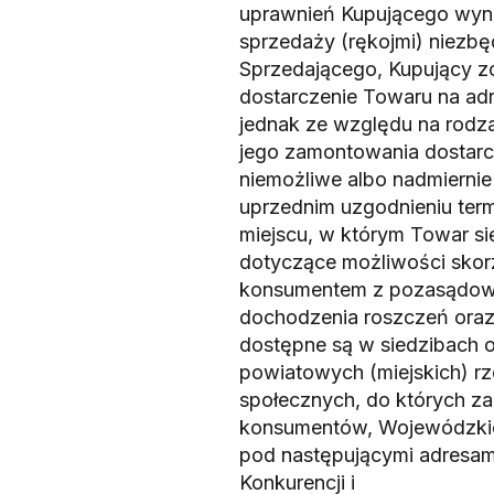
uprawnień Kupującego wyn
sprzedaży (rękojmi) niezb
Sprzedającego, Kupujący z
dostarczenie Towaru na ad
jednak ze względu na rodza
jego zamontowania dostarc
niemożliwe albo nadmiernie
uprzednim uzgodnieniu ter
miejscu, w którym Towar s
dotyczące możliwości skor
konsumentem z pozasądowy
dochodzenia roszczeń oraz
dostępne są w siedzibach o
powiatowych (miejskich) r
społecznych, do których z
konsumentów, Wojewódzkich
pod następującymi adresam
Konkurencji i