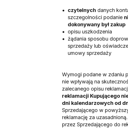
czytelnych
danych konta
szczegolności podanie
n
dokonywany był zakup
opisu uszkodzenia
żądania sposobu doprow
sprzedaży lub oświadczen
umowy sprzedaży
Wymogi podane w zdaniu po
nie wpływają na skutecznoś
zalecanego opisu reklamac
reklamacji Kupującego nie
dni kalendarzowych od dni
Sprzedającego w powyższym
reklamację za uzasadnioną
przez Sprzedającego do re