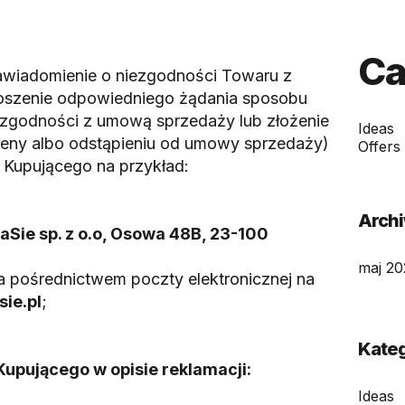
Ca
awiadomienie o niezgodności Towaru z
oszenie odpowiedniego żądania sposobu
zgodności z umową sprzedaży lub złożenie
Ideas
ceny albo odstąpieniu od umowy sprzedaży)
Offers
 Kupującego na przykład:
Arch
aSie sp. z o.o, Osowa 48B, 23-100
maj 20
za pośrednictwem poczty elektronicznej na
ie.pl
;
Kateg
Kupującego w opisie reklamacji:
Ideas