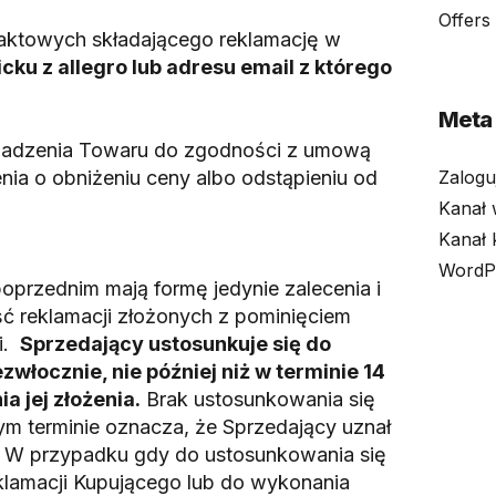
Offers
ktowych składającego reklamację w
icku z allegro lub adresu email z którego
Meta
adzenia Towaru do zgodności z umową
ia o obniżeniu ceny albo odstąpieniu od
Zaloguj
Kanał
Kanał 
WordP
przednim mają formę jedynie zalecenia i
ć reklamacji złożonych z pominięciem
ji.
Sprzedający ustosunkuje się do
zwłocznie, nie później niż w terminie 14
a jej złożenia.
Brak ustosunkowania się
 terminie oznacza, że Sprzedający uznał
. W przypadku gdy do ustosunkowania się
klamacji Kupującego lub do wykonania