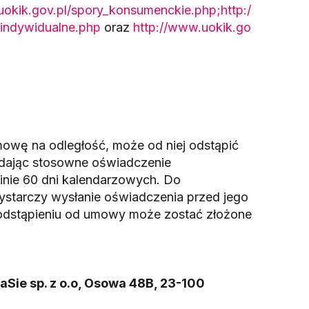
uokik.gov.pl/spory_konsumenckie.php;
http:/
indywidualne.php
oraz
http://www.uokik.go
owę na odległość, może od niej odstąpić
adając stosowne oświadczenie
minie 60 dni kalendarzowych. Do
ystarczy wysłanie oświadczenia przed jego
odstąpieniu od umowy może zostać złożone
aSie sp. z o.o, Osowa 48B, 23-100