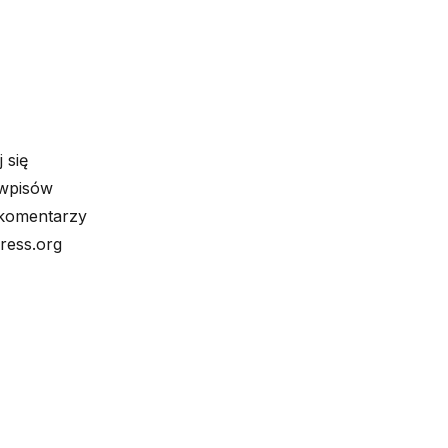
 się
 wpisów
komentarzy
ress.org