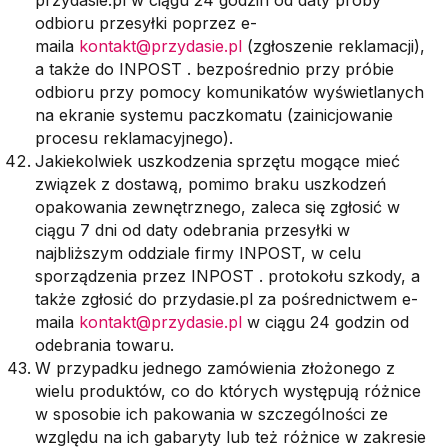
przydasie.pl w ciągu 24 godzin od daty próby
odbioru przesyłki poprzez e-
maila
kontakt@przydasie.pl
(zgłoszenie reklamacji),
a także do INPOST . bezpośrednio przy próbie
odbioru przy pomocy komunikatów wyświetlanych
na ekranie systemu paczkomatu (zainicjowanie
procesu reklamacyjnego).
Jakiekolwiek uszkodzenia sprzętu mogące mieć
związek z dostawą, pomimo braku uszkodzeń
opakowania zewnętrznego, zaleca się zgłosić w
ciągu 7 dni od daty odebrania przesyłki w
najbliższym oddziale firmy INPOST, w celu
sporządzenia przez INPOST . protokołu szkody, a
także zgłosić do przydasie.pl za pośrednictwem e-
maila
kontakt@przydasie.pl
w ciągu 24 godzin od
odebrania towaru.
W przypadku jednego zamówienia złożonego z
wielu produktów, co do których występują różnice
w sposobie ich pakowania w szczególności ze
względu na ich gabaryty lub też różnice w zakresie