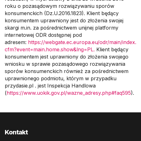
roku o pozasądowym rozwiązywaniu sporów
konsumenckich (Dz.U.2016.1823). Klient będący
konsumentem uprawniony jest do złożenia swojej
skargi m.in. za pośrednictwem unijnej platformy
internetowej ODR dostępnej pod
adresem:
https://webgate.ec.europa.eu/odr/main/index.
cfm?event=main.home.show&lng=PL.
Klient będący
konsumentem jest uprawniony do złożenia swojego
wniosku w sprawie pozasądowego rozwiązywania
sporów konsumenckich również za pośrednictwem
uprawnionego podmiotu, którym w przypadku
przydasie.pl . jest Inspekcja Handlowa
(
https://www.uokik.gov.pl/wazne_adresy.php#faq595
).
Kontakt