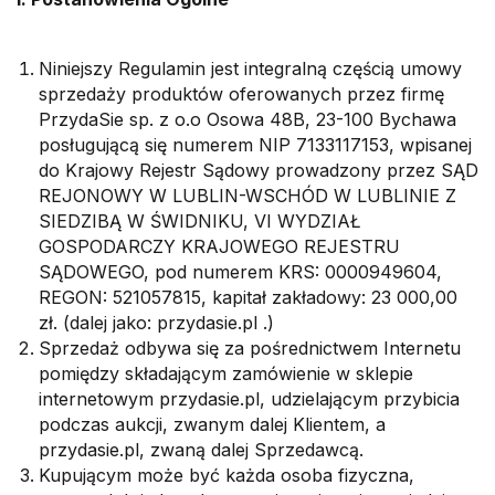
m
Niniejszy Regulamin jest integralną częścią umowy
sprzedaży produktów oferowanych przez firmę
PrzydaSie sp. z o.o Osowa 48B, 23-100 Bychawa
posługującą się numerem NIP 7133117153, wpisanej
do Krajowy Rejestr Sądowy prowadzony przez SĄD
REJONOWY W LUBLIN-WSCHÓD W LUBLINIE Z
SIEDZIBĄ W ŚWIDNIKU, VI WYDZIAŁ
GOSPODARCZY KRAJOWEGO REJESTRU
SĄDOWEGO, pod numerem KRS: 0000949604,
REGON: 521057815, kapitał zakładowy: 23 000,00
zł. (dalej jako: przydasie.pl .)
Sprzedaż odbywa się za pośrednictwem Internetu
pomiędzy składającym zamówienie w sklepie
internetowym przydasie.pl, udzielającym przybicia
podczas aukcji, zwanym dalej Klientem, a
przydasie.pl, zwaną dalej Sprzedawcą.
Kupującym może być każda osoba fizyczna,