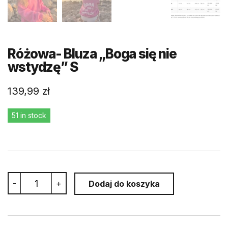
Różowa- Bluza „Boga się nie
wstydzę” S
139,99
zł
51 in stock
Różowa-
-
+
Dodaj do koszyka
Bluza
"Boga
się
nie
wstydzę"