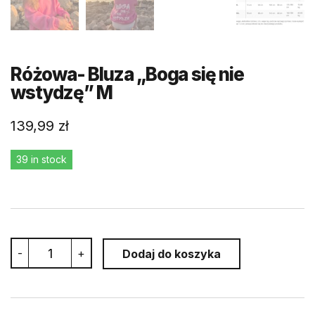
Różowa- Bluza „Boga się nie
wstydzę” M
139,99
zł
39 in stock
Różowa-
-
+
Dodaj do koszyka
Bluza
"Boga
się
nie
wstydzę"