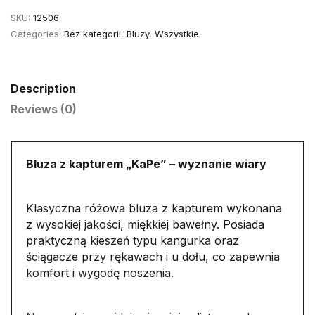
M
SKU:
12506
quantity
Categories:
Bez kategorii
,
Bluzy
,
Wszystkie
Description
Reviews (0)
Bluza z kapturem „KaPe” – wyznanie wiary
Klasyczna różowa bluza z kapturem wykonana
z wysokiej jakości, miękkiej bawełny. Posiada
praktyczną kieszeń typu kangurka oraz
ściągacze przy rękawach i u dołu, co zapewnia
komfort i wygodę noszenia.