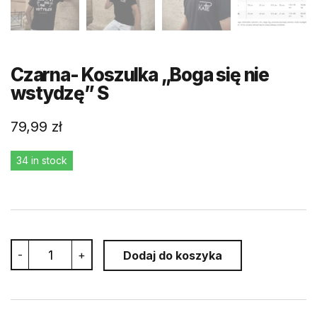
Czarna- Koszulka „Boga się nie
wstydzę” S
79,99
zł
34 in stock
Czarna-
-
+
Dodaj do koszyka
Koszulka
"Boga
się
nie
wstydzę"