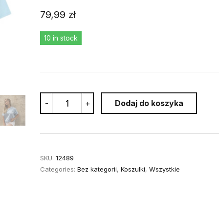
79,99
zł
10 in stock
Baby
-
+
Dodaj do koszyka
blue-
Koszulka
"Boga
się
nie
wstydzę"
SKU:
12489
L
Categories:
Bez kategorii
,
Koszulki
,
Wszystkie
quantity