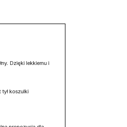
ny. Dzięki lekkiemu i
tył koszulki
alna propozycja dla