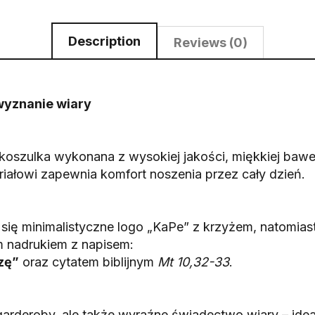
Description
Reviews (0)
wyznanie wiary
koszulka wykonana z wysokiej jakości, miękkiej baweł
ałowi zapewnia komfort noszenia przez cały dzień.
się minimalistyczne logo „KaPe” z krzyżem, natomiast 
m nadrukiem z napisem:
zę”
oraz cytatem biblijnym
Mt 10,32-33
.
 garderoby, ale także wyraźne świadectwo wiary – ide