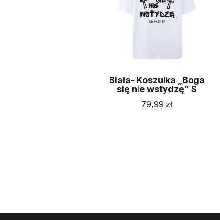
Biała- Koszulka „Boga
się nie wstydzę” S
79,99
zł