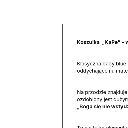
Koszulka „KaPe” – 
Klasyczna baby blue 
oddychającemu materi
Na przodzie znajduje 
ozdobiony jest duży
„Boga się nie wstyd
To nie tylko element