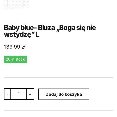
Baby blue- Bluza „Boga się nie
wstydzę” L
139,99
zł
20 in stock
Baby
-
+
Dodaj do koszyka
blue-
Bluza
"Boga
się
nie