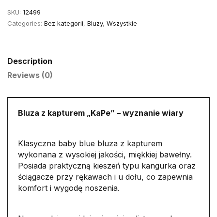
wstydzę"
SKU:
12499
L
Categories:
Bez kategorii
,
Bluzy
,
Wszystkie
quantity
Description
Reviews (0)
Bluza z kapturem „KaPe” – wyznanie wiary
Klasyczna baby blue bluza z kapturem
wykonana z wysokiej jakości, miękkiej bawełny.
Posiada praktyczną kieszeń typu kangurka oraz
ściągacze przy rękawach i u dołu, co zapewnia
komfort i wygodę noszenia.